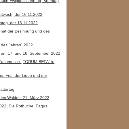
auch Ewigkeitssonntag, Sonntag,
ittwoch, der 16.11.2022
ntag, der 13.11.2022
nat der Besinnung und des
lz des Jahres“ 2022
“ am 17. und 18. September 2022
 Fachmesse „FORUM BEFA“ in
ches Fest der Liebe und der
attertag
g des Waldes: 21. März 2022
022: Die Rotbuche, Fagus