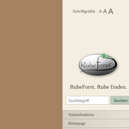
A
A
Schriftgröße:
A
RuheForst. Ruhe finden.
Vorlesefunktion
Homepage