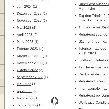
RuheForst auf de
Juni 2024
(1)
Mannheim
Dezember 2023
(2)
Tag des Friedhofs 2
Eine Hommage an 
November 2023
(1)
18. hessischer Best
Mai 2023
(2)
RuheForst spendet
April 2023
(2)
Bäume für den Kam
März 2023
(1)
Totensonntag oder
Februar 2023
(1)
26.11.2023
Dezember 2022
(1)
Eröffnung RuheFor
November 2022
(3)
17. Hessischer Bes
Oktober 2022
(2)
Der Baum des Jahre
September 2022
(1)
RuheForst wünscht 
Mai 2022
(1)
Internationaler Tag
April 2022
(2)
RuheForst bei Darm
März 2022
(1)
Worldwide Candle L
Januar 2022
(1)