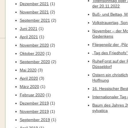
Totensonntag oder 
Dezember 2021
(1)
der 20.11.2022
November 2021
(2)
Buß- und Bettag, M
September 2021
(2)
Volkstrauertag, Son
Juni 2021
(1)
November – der Mo
Gedenkens
April 2021
(1)
Fliegenpilz der „Pi
November 2020
(2)
„Tag des Friedhofs
Oktober 2020
(1)
RuheForst auf der
September 2020
(2)
Düsseldorf
Mai 2020
(3)
Ostern ein christli
April 2020
(3)
Hoffnung
März 2020
(1)
16. Hessischer Best
Februar 2020
(1)
Internationaler Ta
Dezember 2019
(1)
Baum des Jahres 2
sylvatica
November 2019
(1)
September 2019
(1)