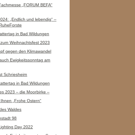
r Fachmesse „FORUM BEFA“
024: „Endlich und lebendig“ –
RuheForste
attertag in Bad Wildungen
 zum Weihnachtsfest 2023
pf gegen den Klimawandel
 auch Ewigkeitssonntag am
st Schriesheim
tattertag in Bad Wildungen
s 2023 – die Moorbirke –
Ihnen „Frohe Ostern“
 des Waldes
stadt 98
ighting Day 2022