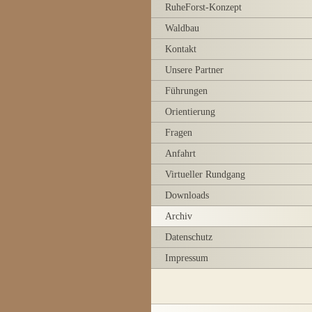
RuheForst-Konzept
Waldbau
Kontakt
Unsere Partner
Führungen
Orientierung
Fragen
Anfahrt
Virtueller Rundgang
Downloads
Archiv
Datenschutz
Impressum