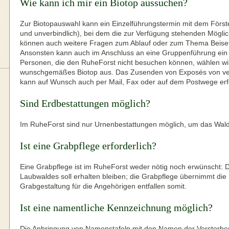
Wie kann ich mir ein Biotop aussuchen?
Zur Biotopauswahl kann ein Einzelführungstermin mit dem Först
und unverbindlich), bei dem die zur Verfügung stehenden Möglic
können auch weitere Fragen zum Ablauf oder zum Thema Beise
Ansonsten kann auch im Anschluss an eine Gruppenführung ein
Personen, die den RuheForst nicht besuchen können, wählen wir
wunschgemäßes Biotop aus. Das Zusenden von Exposés von ve
kann auf Wunsch auch per Mail, Fax oder auf dem Postwege erf
Sind Erdbestattungen möglich?
Im RuheForst sind nur Urnenbestattungen möglich, um das Waldg
Ist eine Grabpflege erforderlich?
Eine Grabpflege ist im RuheForst weder nötig noch erwünscht: D
Laubwaldes soll erhalten bleiben; die Grabpflege übernimmt die 
Grabgestaltung für die Angehörigen entfallen somit.
Ist eine namentliche Kennzeichnung möglich?
Die Anbringung von Namenstafeln mit den Namen der Verstorben