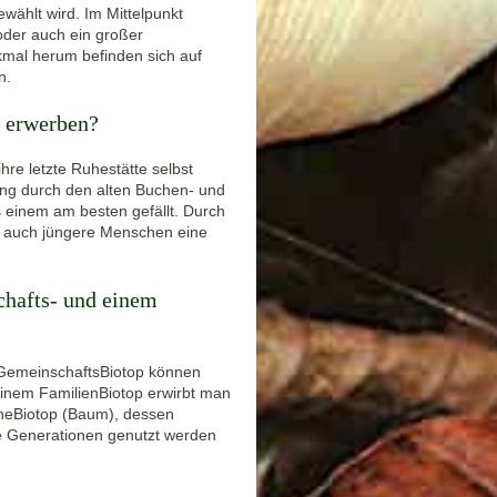
wählt wird. Im Mittelpunkt
oder auch ein großer
al herum befinden sich auf
n.
p erwerben?
re letzte Ruhestätte selbst
ang durch den alten Buchen- und
 einem am besten gefällt. Durch
ig auch jüngere Menschen eine
chafts- und einem
m GemeinschaftsBiotop können
einem FamilienBiotop erwirbt man
uheBiotop (Baum), dessen
re Generationen genutzt werden