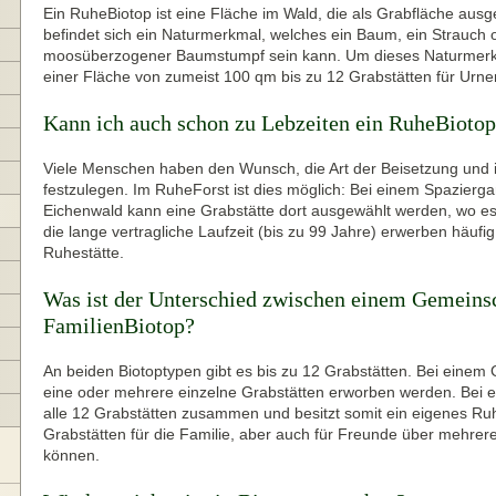
Ein RuheBiotop ist eine Fläche im Wald, die als Grabfläche ausge
befindet sich ein Naturmerkmal, welches ein Baum, ein Strauch 
moosüberzogener Baumstumpf sein kann. Um dieses Naturmerkm
einer Fläche von zumeist 100 qm bis zu 12 Grabstätten für Urne
Kann ich auch schon zu Lebzeiten ein RuheBioto
Viele Menschen haben den Wunsch, die Art der Beisetzung und ih
festzulegen. Im RuheForst ist dies möglich: Bei einem Spazierg
Eichenwald kann eine Grabstätte dort ausgewählt werden, wo es
die lange vertragliche Laufzeit (bis zu 99 Jahre) erwerben häuf
Ruhestätte.
Was ist der Unterschied zwischen einem Gemeins
FamilienBiotop?
An beiden Biotoptypen gibt es bis zu 12 Grabstätten. Bei eine
eine oder mehrere einzelne Grabstätten erworben werden. Bei 
alle 12 Grabstätten zusammen und besitzt somit ein eigenes R
Grabstätten für die Familie, aber auch für Freunde über mehre
können.