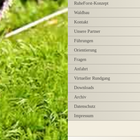
RuheForst-Konzept
Waldbau
Kontakt
Unsere Partner
Führungen
Orientierung
Fragen
Anfahrt
Virtueller Rundgang
Downloads
Archiv
Datenschutz
Impressum