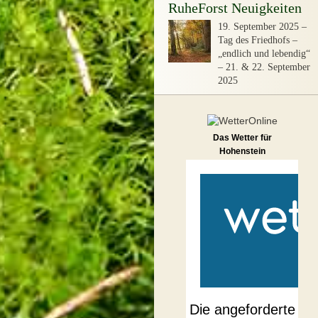
RuheForst Neuigkeiten
19. September 2025
–
Tag des Friedhofs –
„endlich und lebendig“
– 21. & 22. September
2025
Das Wetter für
Hohenstein